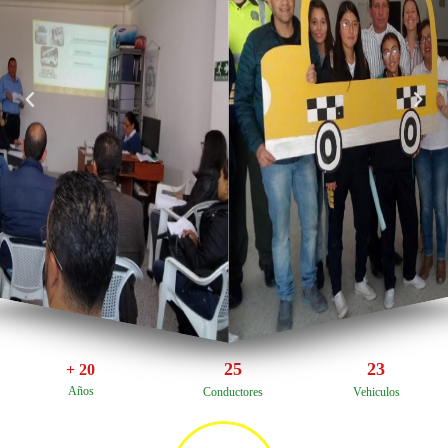
25
23
+ 
20
Años
Conductores
Vehiculos